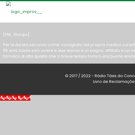
[PM_Groups]
Per la durata secondo come consigliato dal proprio medico curante, 
55 anni, basta solo volere e due stanze e un bagno, affittato in un v
farmaco di alta qualità che in breve tempo fornirà una buona erezi
© 2017 / 2022 - Rádio Táxis do Conc
Livro de Reclamaçõe
Call Now Button