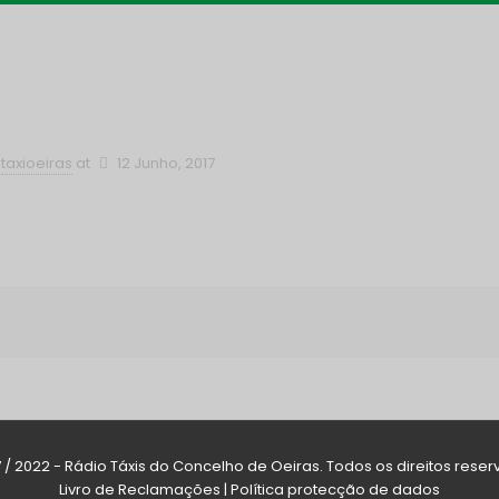
taxioeiras
at
12 Junho, 2017
7 / 2022 - Rádio Táxis do Concelho de Oeiras. Todos os direitos reser
Livro de Reclamações
|
Política protecção de dados