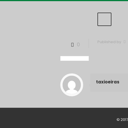
Published by
0
taxioeiras
© 201